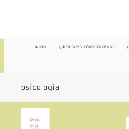
S
a
l
t
a
r
a
INICIO
QUIÉN SOY Y CÓMO TRABAJO
¿
l
c
o
n
t
e
psicología
n
i
d
o
Aviso
legal