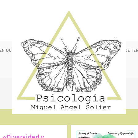
EN QUÉ ME PUEDE AYUDAR LA TERAPIA?
MODALIDADES DE TE
CONTACTO
BLOG
A
L
T
E
«Diversidad y