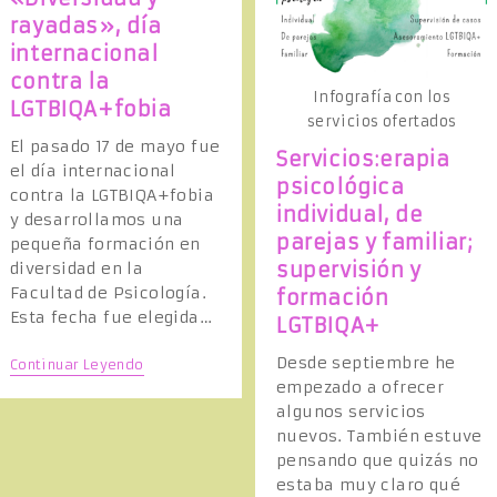
R
rayadas», día
internacional
contra la
N
Infografía con los
LGTBIQA+fobia
servicios ofertados
El pasado 17 de mayo fue
A
Servicios:erapia
el día internacional
psicológica
contra la LGTBIQA+fobia
individual, de
R
y desarrollamos una
parejas y familiar;
pequeña formación en
supervisión y
diversidad en la
B
Facultad de Psicología.
formación
Esta fecha fue elegida…
LGTBIQA+
Ú
Desde septiembre he
«
Continuar Leyendo
D
empezado a ofrecer
I
V
algunos servicios
S
E
nuevos. También estuve
R
S
pensando que quizás no
I
Q
estaba muy claro qué
D