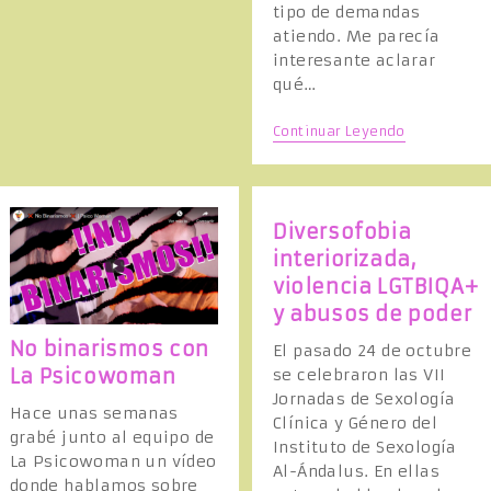
A
tipo de demandas
D
atiendo. Me parecía
Y
R
U
interesante aclarar
A
Y
qué…
A
D
E
A
S
Continuar Leyendo
S
E
»
R
,
V
D
D
I
Í
C
A
I
Diversofobia
I
O
A
N
S
interiorizada,
T
:
E
violencia LGTBIQA+
E
R
R
y abusos de poder
N
A
D
A
P
C
No binarismos con
I
El pasado 24 de octubre
I
A
La Psicowoman
se celebraron las VII
O
P
E
N
S
Jornadas de Sexología
A
I
Hace unas semanas
L
Clínica y Género del
C
C
grabé junto al equipo de
O
Instituto de Sexología
L
O
L
La Psicowoman un vídeo
N
Ó
Al-Ándalus. En ellas
T
G
donde hablamos sobre