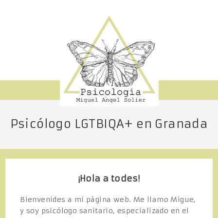
S
a
l
t
a
r
a
l
c
o
n
Psicólogo LGTBIQA+ en Granada
t
e
n
i
d
¡Hola a todes!
o
Bienvenides a mi página web. Me llamo Migue,
y soy psicólogo sanitario, especializado en el