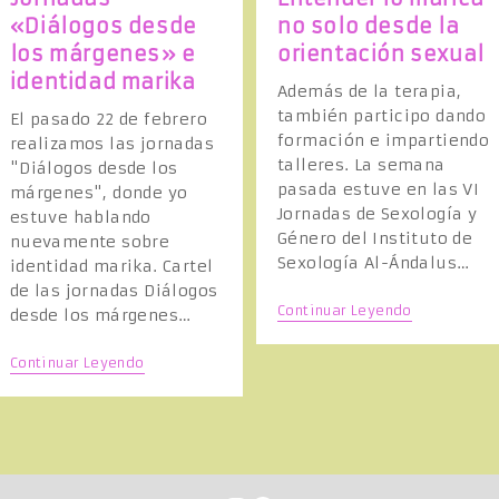
R
«Diálogos desde
no solo desde la
los márgenes» e
orientación sexual
identidad marika
N
Además de la terapia,
también participo dando
El pasado 22 de febrero
formación e impartiendo
realizamos las jornadas
A
talleres. La semana
"Diálogos desde los
pasada estuve en las VI
márgenes", donde yo
Jornadas de Sexología y
estuve hablando
R
Género del Instituto de
nuevamente sobre
Sexología Al-Ándalus…
identidad marika. Cartel
B
de las jornadas Diálogos
E
Continuar Leyendo
desde los márgenes…
N
T
Ú
E
J
Continuar Leyendo
N
O
D
R
E
N
R
S
A
L
D
O
A
M
S
A
Q
«
R