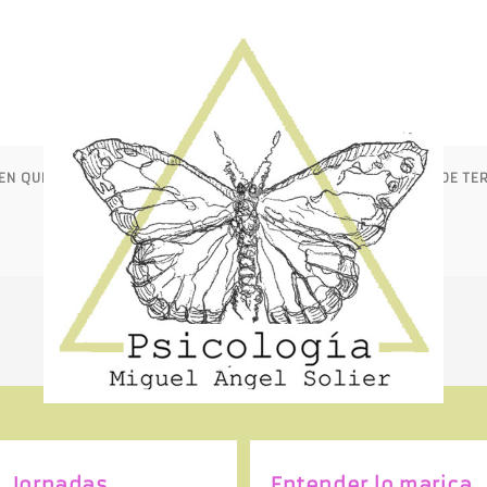
EN QUÉ ME PUEDE AYUDAR LA TERAPIA?
MODALIDADES DE TE
CONTACTO
BLOG
A
L
T
E
Jornadas
Entender lo marica