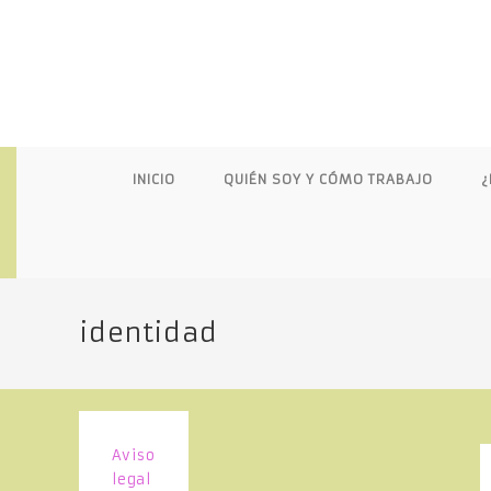
S
a
l
t
a
r
a
INICIO
QUIÉN SOY Y CÓMO TRABAJO
¿
l
c
o
n
t
e
identidad
n
i
d
o
Aviso
legal